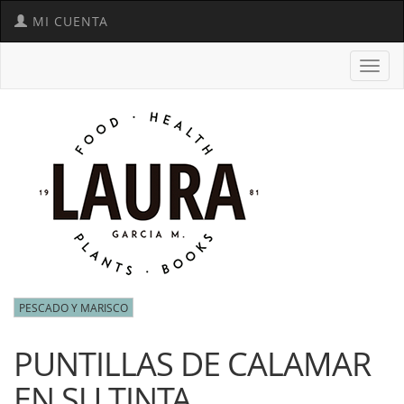
MI CUENTA
Toggl
navig
PESCADO Y MARISCO
PUNTILLAS DE CALAMAR
EN SU TINTA