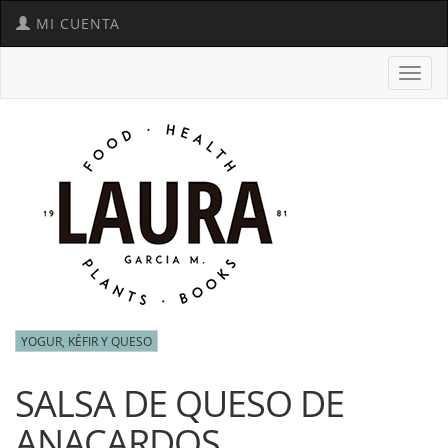
MI CUENTA
Toggl
navig
YOGUR, KÉFIR Y QUESO
SALSA DE QUESO DE
ANACARDOS