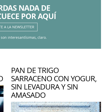
ERDAS NADA DE
CUECE POR AQUÍ
TE A LA NEWSLETTER
 son interesantísimas, claro.
PAN DE TRIGO
O
SARRACENO CON YOGUR,
SIN LEVADURA Y SIN
AMASADO