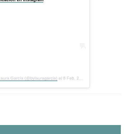
Laura García (@bylauragarcia)
el
8 Feb, 2019 a las 11:35 PST