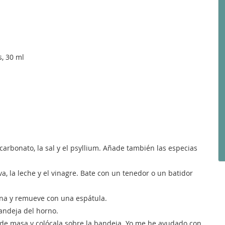
s, 30 ml
carbonato, la sal y el psyllium. Añade también las especias
va, la leche y el vinagre. Bate con un tenedor o un batidor
ina y remueve con una espátula.
andeja del horno.
 de masa y colócala sobre la bandeja. Yo me he ayudado con